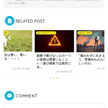
つまらないと思う。
RELATED POST
方・思考
稼ぐためのマインド
考え方・思考
の芝生は青い、青い、
副業で稼げない人の一つ
”雇われずに生きる”
すぎる‥！！！
の原因は間違いなくコ
う、常識外れの人生
レ！遊び感覚では絶対に
しいのか。
失...
2017年7月18日
2017年
2017年8月7日
COMMENT