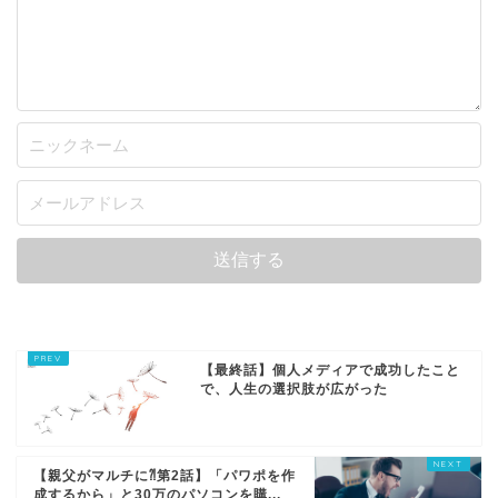
プロフィール
【最終話】個人メディアで成功したこと
プロフィールストーリー
で、人生の選択肢が広がった
Twitter
【親父がマルチに⁈第2話】「パワポを作
成するから」と30万のパソコンを購...