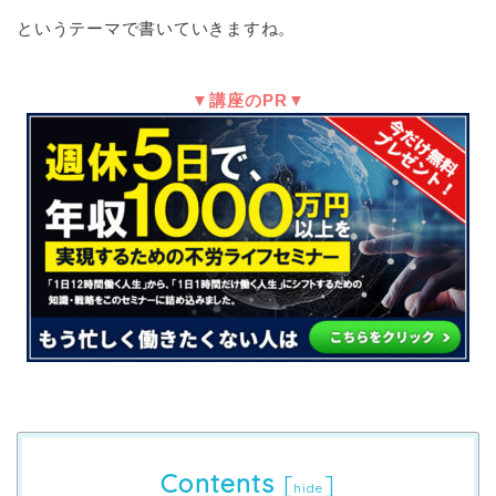
というテーマで書いていきますね。
▼講座のPR▼
Contents
[
]
hide