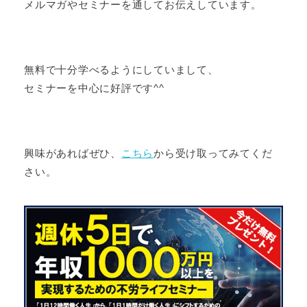
メルマガやセミナーを通してお伝えしています。
無料で十分学べるようにしていまして、
セミナーを中心に好評です^^
興味があればぜひ、
こちら
から受け取ってみてくだ
さい。