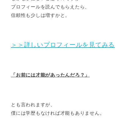
プロフィールを読んでもらえたら、
信頼性も少しは増すかと。
＞＞詳しいプロフィールを見てみる
「お前には才能があったんだろ？」
とも言われますが、
僕には学歴もなければ才能もありません。