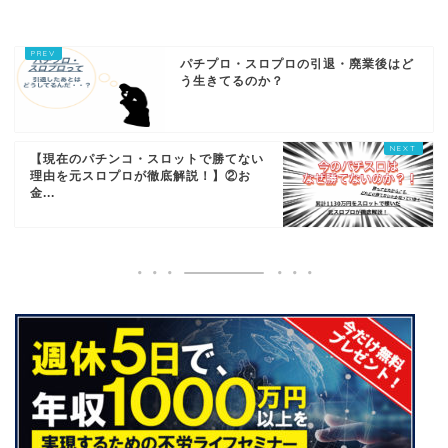
パチプロ・スロプロの引退・廃業後はど
う生きてるのか？
【現在のパチンコ・スロットで勝てない
理由を元スロプロが徹底解説！】②お
金...