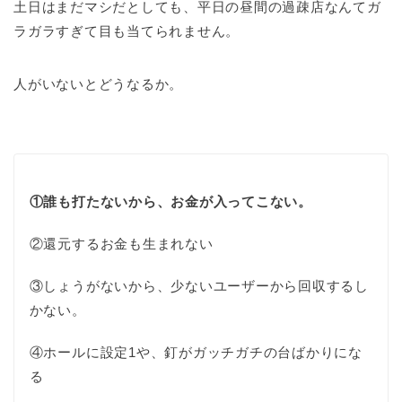
土日はまだマシだとしても、平日の昼間の過疎店なんてガ
ラガラすぎて目も当てられません。
人がいないとどうなるか。
①誰も打たないから、お金が入ってこない。
②還元するお金も生まれない
③しょうがないから、少ないユーザーから回収するし
かない。
④ホールに設定1や、釘がガッチガチの台ばかりにな
る